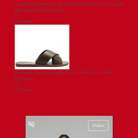
Sandália Rasteira Tiras Delicada Pedrarias Dourada
R$ 189,90
R$74,90
-
60
%
Comprar
Rasteira Tiras Cruzadas Couro Marrom Coffee
R$ 99,90
Comprar
Vídeo