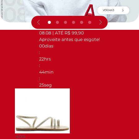
08.08 | ATÉ R$ 99,90
Aproveite antes que esgote!
00
dias
:
22
hrs
:
44
min
:
25
seg
-
60
%