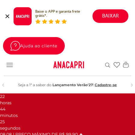
Baixe o APP e garanta frete 
BAIXAR
grátis*.
Ajuda ao cliente
Favoritos
Seja a 1ª a saber do
Lançamento Verão'27
!
Cadastre-se
22
horas
44
minutos
25
segundos
08.08 | PREÇO MÁXIMO DE R$ 99,90 🔥