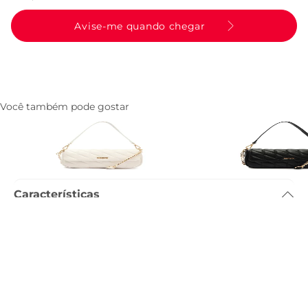
Avise-me quando chegar
Você também pode gostar
Bolsa Tiracolo Media Matelasse
Bolsa Tiracolo Media M
Triangular Branca
Triangular Preta
R$ 259,90
R$ 259,90
Características
Dimensão
:
32 x 12 x 18cm (comprimento x largura x altura)
Referência
:
C5000201390003
Descrição
Entenda as regras e prazos para devolução do seu pedido
Leia mais