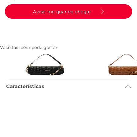
Avise-me quando chegar
Você também pode gostar
Bolsa Tiracolo Media Matelasse
Bolsa Tiracolo Media M
Triangular Preta
Triangular Marrom
R$ 259,90
R$ 259,90
Características
Dimensão
:
20 x 3 x 12cm (comprimento x largura x altura)
Referência
:
C5001619510004
Descrição
Entenda as regras e prazos para devolução do seu pedido
Leia mais