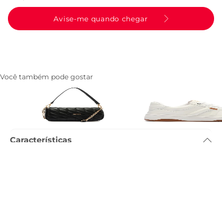
Avise-me quando chegar
Você também pode gostar
Bolsa Tiracolo Media Matelasse
Tenis AC1119 Branco
Triangular Preta
R$ 249,90
R$ 259,90
Características
Dimensão
:
25 x 7 x 14cm (comprimento x largura x altura)
Referência
:
C5001218890004
Descrição
Entenda as regras e prazos para devolução do seu pedido
Leia mais