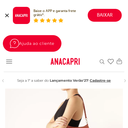
Baixe o APP e garanta frete 
BAIXAR
grátis*.
Ajuda ao cliente
Favoritos
Seja a 1ª a saber do
Lançamento Verão'27
!
Cadastre-se