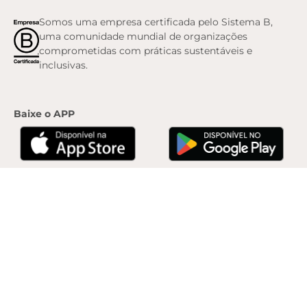
Somos uma empresa certificada pelo Sistema B,
uma comunidade mundial de organizações
comprometidas com práticas sustentáveis e
inclusivas.
Baixe o APP
© 2010 -
2026
, Anacapri. Todos os direitos reservados.
ZZAB Comércio de Calçados
Ltda. | Rua África do Sul, 2280. Padre Mathias, Cariacica/ES. CEP: 29157-900 | CNPJ:
07.900.208/0077-04