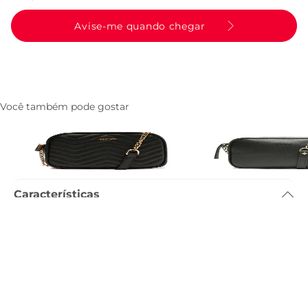
Avise-me quando chegar
Você também pode gostar
Bolsa Tiracolo Media Matelasse Zig
Bolsa Tiracolo Pequena
Zag Preta
Preta
R$ 199,90
R$ 189,90
Características
Dimensão
:
22 x 9 x 16cm (comprimento x largura x altura)
Referência
:
C5003000910006
Descrição
Entenda as regras e prazos para devolução do seu pedido
Leia mais