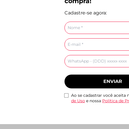
compra!
Cadastre-se agora:
Nome
Emma Branco
Tenis Cami Monocolor
Rasteira Tiras Cruza
,90
Branco
Couro Marrom
E-
R$ 159,90
R$ 99,90
mail
Celular
ENVIAR
Ao se cadastrar você aceita
de Uso
e nossa
Política de P