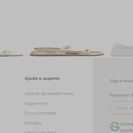
torine
Papete Laco Reto Dourada
Tenis Emm
R$ 239,90
R$ 119,90
R$ 289,90
Ajuda e suporte
Siga a Anac
Central de atendimento
Fique por 
Pagamento
Como comprar
Entrega
Conhe
certif
Devolução fácil