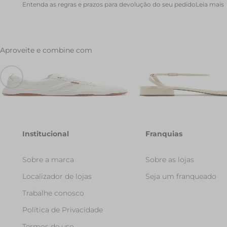
Entenda as regras e prazos para devolução do seu pedido
Leia mais
Aproveite e combine com
Tenis AC1119 Branco
Sandalia Salto Bloco San
R$ 249,90
Branca
R$ 239,90
R$ 139,90
Institucional
Franquias
Sobre a marca
Sobre as lojas
Localizador de lojas
Seja um franqueado
Trabalhe conosco
Política de Privacidade
Termos de uso