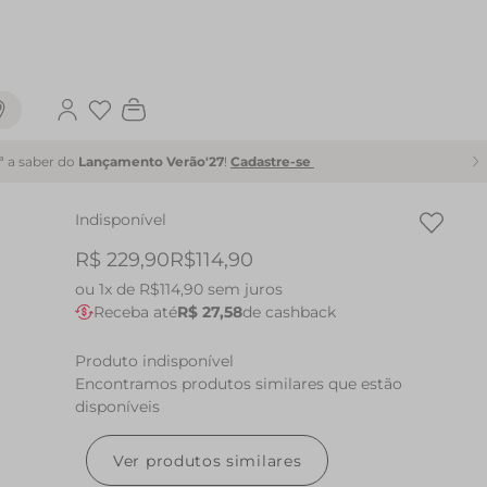
Favoritos
1ª a saber do
Lançamento Verão'27
!
Cadastre-se
Indisponível
R$ 229,90
R$114,90
ou
1x de R$114,90
sem juros
Receba até
R$ 27,58
de cashback
Produto indisponível
Encontramos produtos similares que estão
disponíveis
Ver produtos similares