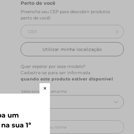
Perto de você
Preencha seu CEP para descobrir produtos
perto de você!
Utilizar minha localização
Quer esperar por esse modelo?
Cadastre-se para ser informada
quando este produto estiver disponível
Selecione um tamanho
UN
eba um
Nome
 na sua 1ª