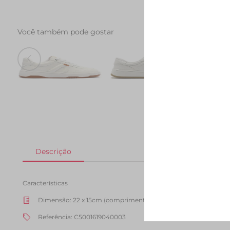
Você também pode gostar
Tenis AC1119 Branco
Tenis AC28 Branco
Tenis 
R$ 249,90
R$ 279,90
R$ 139,90
R$ 289
Características
Dimensão
:
22 x 15cm (comprimento x altura)
Referência
:
C5001619040003