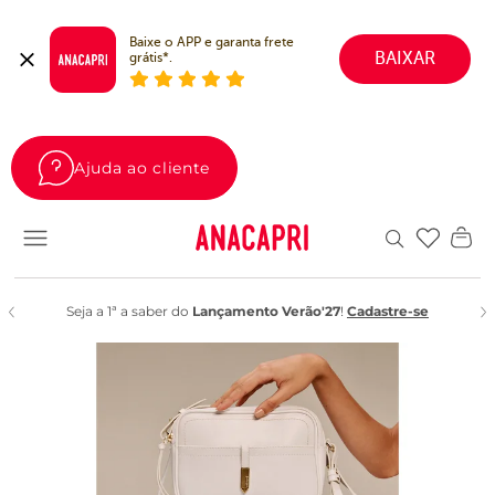
Baixe o APP e garanta frete 
BAIXAR
grátis*.
Ajuda ao cliente
Favoritos
Seja a 1ª a saber do
Lançamento Verão'27
!
Cadastre-se