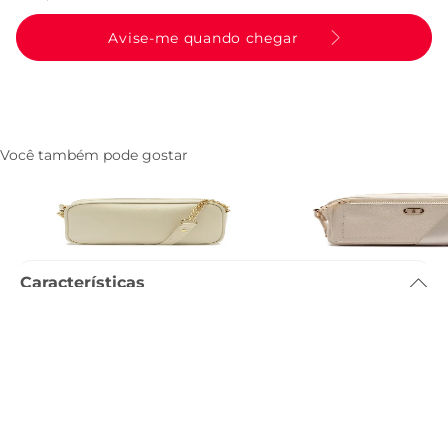
Avise-me quando chegar
Você também pode gostar
Bolsa Tiracolo Pequena Essencial
Bolsa Tiracolo Media F
Branca
Gorgurao Branco Off
R$ 189,90
R$ 249,90
Características
Dimensão
:
22 x 8 x 15cm (comprimento x largura x altura)
Referência
:
C5001218690002
Descrição
Entenda as regras e prazos para devolução do seu pedido
Leia mais