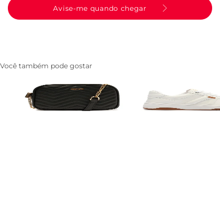
Avise-me quando chegar
Você também pode gostar
Bolsa Tiracolo Media Matelasse Zig
Tenis AC1119 Branco
Zag Preta
R$ 249,90
R$ 199,90
Características
Referência
:
C5000101830001
Descrição
Entenda as regras e prazos para devolução do seu pedido
Leia mais
Aproveite e combine com