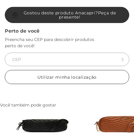
Gostou deste produto Anacapri?
Peça de
presente!
Perto de você
Preencha seu CEP para descobrir produtos
perto de você!
Utilizar minha localização
Você também pode gostar
Bolsa Tiracolo Pequena Matelasse
Bolsa Tiracolo Media M
Cairo Preta
Zag Marrom
R$ 199,90
R$ 199,90