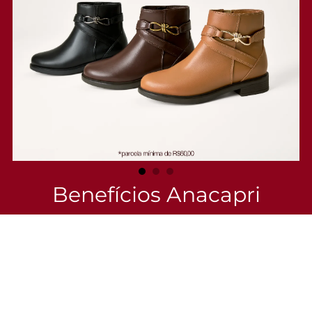
matelassê triangular deixa a bolsa tiracolo bem moderninha. No
tamanho P, ela acomoda o essencial com segurança. Com esse
modelinho, você está pronta para curtir os melhores momentos da
temporada solar! Por mais cor, leveza e o que realmente importa! <3
Entenda as regras e prazos para devolução do seu pedido
Leia mais
Benefícios Anacapri
Confira as vantagens especiais que esperam por você no
site e no app.
Eu quero