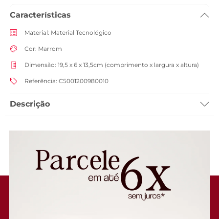
Características
Material
:
Material Tecnológico
Cor
:
Marrom
Dimensão
:
19,5 x 6 x 13,5cm (comprimento x largura x altura)
Referência
:
C5001200980010
Descrição
Bolsa tiracolo Cairo pequena, em matelassê marrom. De material
similar ao couro, o modelo tem shape retangular, laterais
arredondadas e acabamento em costura moderna matelassê com
design triangular, na capa frontal. Traz alça transversal em tira fina
regulável e fecho superior em zíper com puxador em tira. Com
aplicação de pin metálico com assinatura Anacapri, centralizado na
parte superior da capa frontal.
Porque Apostar: Com shape estilo camera bag, você vai carregar tudo
o que precisa com charme e praticidade. O detalhe da costura