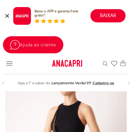
Baixe o APP e garanta frete 
BAIXAR
grátis*.
Ajuda ao cliente
Favoritos
Seja a 1ª a saber do
Lançamento Verão'27
!
Cadastre-se