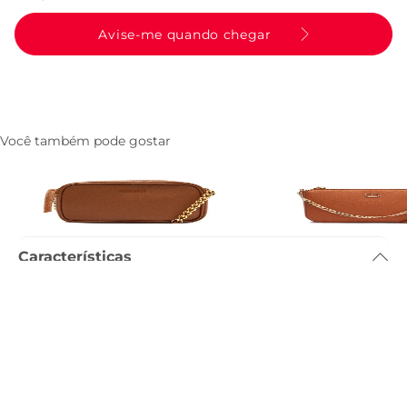
Avise-me quando chegar
Você também pode gostar
Bolsa Tiracolo Pequena Essencial
Bolsa Tiracolo Pequen
Marrom
Marrom
R$ 189,90
R$ 199,90
Características
Dimensão
:
19 x 2 x 11cm (comprimento x largura x altura)
Referência
:
C5003001140002
Descrição
Entenda as regras e prazos para devolução do seu pedido
Leia mais