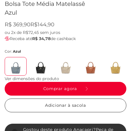
Bolsa Tote Média Matelassê
Azul
R$ 369,90
R$144,90
ou
2x de R$72,45
sem juros
Receba até
R$ 34,78
de cashback
Cor:
Azul
Ver dimensões do produto
Comprar agora
Adicionar à sacola
Gostou deste produto Anacapri?
Peça de