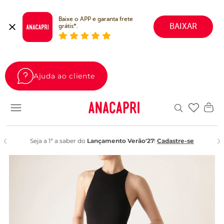
Baixe o APP e garanta frete 
BAIXAR
grátis*.
Ajuda ao cliente
Favoritos
Seja a 1ª a saber do
Lançamento Verão'27
!
Cadastre-se