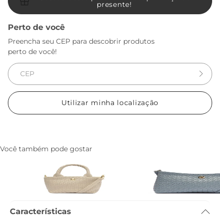
presente!
Perto de você
Preencha seu CEP para descobrir produtos
perto de você!
Utilizar minha localização
Você também pode gostar
Bolsa Tote Media Matelasse Branca
Bolsa Tiracolo Media M
R$ 369,90
R$ 144,90
Azul
R$ 289,90
R$ 99,90
Características