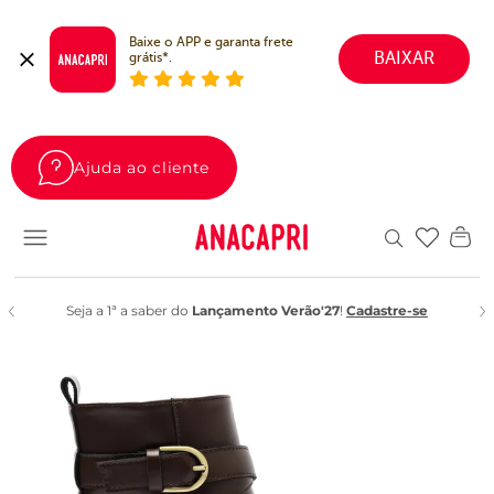
Baixe o APP e garanta frete 
BAIXAR
grátis*.
Ajuda ao cliente
Favoritos
Seja a 1ª a saber do
Lançamento Verão'27
!
Cadastre-se