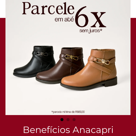
imponente no cabedal com detalhe pespontado na lateral do cano.
Detalhe para aplicação de tiras afiveladas que contornam o tornozelo,
perpassam pela parte frontal do cano e no calcanhar, conectadas por
um elo metálico na lateral. Traz puxador em tira traseiro, facilitando o
calce.
Porque Apostar: “Best in boots” para o inverno Anacapri: o modelinho
comfy e estiloso já roubou o seu coração e é item indispensável na
produção dos looks da temporada. As tiras afiveladas que perpassam
pelo cano, agregam um charme extra nessa bota desejo. Ela vai
aquecer os seus pés nos dias mais geladinhos da estação.
Entenda as regras e prazos para devolução do seu pedido
Leia mais
Benefícios Anacapri