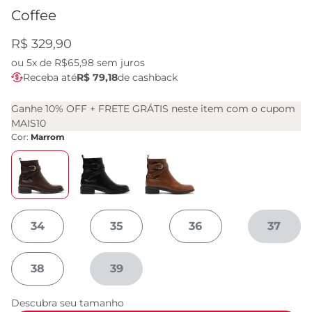
Coffee
R$ 329,90
ou
5x de R$65,98
sem juros
Receba até
R$ 79,18
de cashback
Ganhe 10% OFF + FRETE GRÁTIS neste item com o cupom
MAIS10
Cor:
Marrom
34
35
36
37
38
39
Descubra seu tamanho