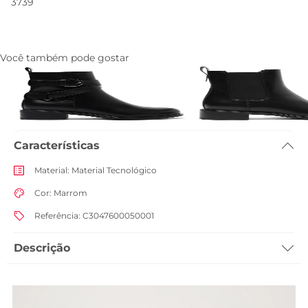
37
39
Você também pode gostar
Bota Cano Curto Fivela Preta
Bota Cano Curto Chels
R$ 329,90
R$ 299,90
Características
Material
:
Material Tecnológico
Cor
:
Marrom
Referência
:
C3047600050001
Descrição
Bota de cano curto com detalhe em fivela, na cor marrom coffee. O
modelo possui solado emborrachado, com salto traseiro em bloco
baixo. De biqueira arredondada e fecho lateral em zíper, ela traz design