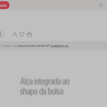
prar
Favoritos
1ª a saber do
Lançamento Verão'27
!
Cadastre-se