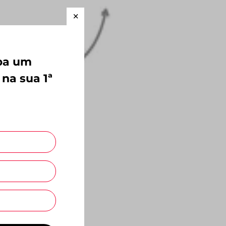
Mais Recentes
eba um
 na sua 1ª