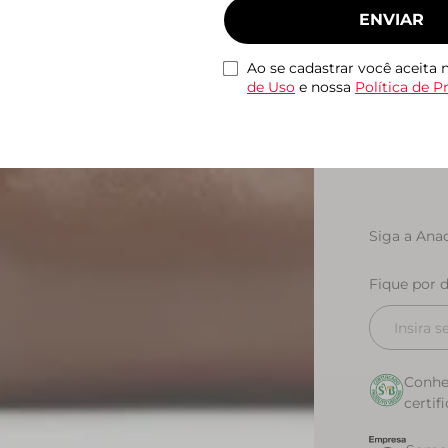
ENVIAR
Ao se cadastrar você aceita
de Uso
e nossa
Política de P
Ajuda e suporte
Siga a Anac
Central de atendimento
Fique por 
Pagamento
Como comprar
Entrega
Conhe
certif
Devolução fácil
Cartão Presente