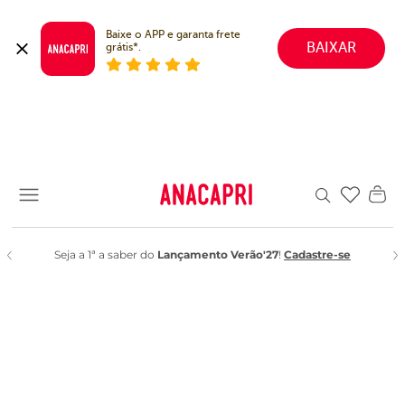
Baixe o APP e garanta frete 
BAIXAR
grátis*.
Ajuda ao cliente
Favoritos
Seja a 1ª a saber do
Lançamento Verão'27
!
Cadastre-se
02
dias
03
horas
52
minutos
02