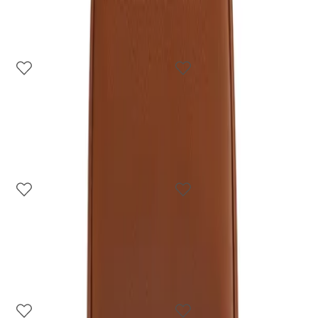
3
cores
3
cores
Bolsa Shopping Grande
Bolsa Shopping Grande
Nylon Vermelha
Nylon Cinza
R$ 289,90
R$ 289,90
4
cores
4
cores
Bolsa Tiracolo Média Alça
Bolsa Tiracolo Média Alça
Gorgurão Vermelha
Gorgurão Branca
R$ 299,90
R$ 299,90
4
cores
4
cores
Bolsa Tiracolo Média Alça
Bolsa Tiracolo Média Alça
Gorgurão Cinza
Gorgurão Bege
R$ 299,90
R$ 299,90