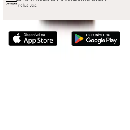
inclusivas.
Baixe o APP
© 2010 -
2026
, Anacapri. Todos os direitos reservados.
ZZAB Comércio de Calçados
Ltda. | Rua África do Sul, 2280. Padre Mathias, Cariacica/ES. CEP: 29157-900 | CNPJ:
07.900.208/0077-04