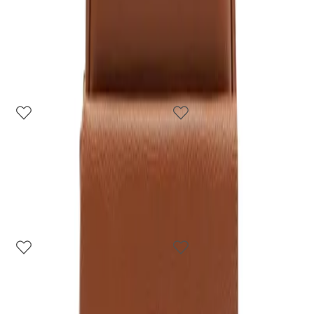
1
cor
1
cor
Bolsa Shopping Grande
Mochila Grande Puffer
Puffer Preta
Preta
R$ 329,90
R$ 439,90
Indisponível
Indisponível
1
cor
1
cor
Bolsa Tiracolo Média
Bolsa Tiracolo Média
Nylon Alça Fita Preta
Nylon Alça Fita Cinza
R$ 189,90
R$ 189,90
Indisponível
Indisponível