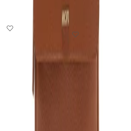
4
cores
3
cores
Bolsa Shopping Grande
Mochila Grande
Nylon Botão Azul
Texturizada Marrom
R$ 259,90
Caramelo
R$ 399,90
Institucional
Franquias
Ajuda e suporte