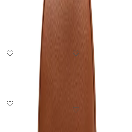
Mais Vendidos
Mais Vendidos
4
cores
4
cores
Bolsa Shopping Grande
Bolsa Shopping Grande
Nylon Botão Marrom
Nylon Botão Preta
R$ 259,90
R$ 259,90
1
cor
Lançamento
Bolsa Tiracolo Média
3
cores
Nylon Alça Fita Vermelha
Bolsa Shopping Grande
R$ 189,90
Nylon Preta
R$ 289,90