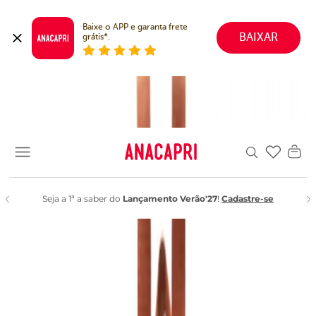
Baixe o APP e garanta frete 
BAIXAR
grátis*.
Ajuda ao cliente
Favoritos
Seja a 1ª a saber do
Lançamento Verão'27
!
Cadastre-se
01
dias
02
horas
42
minutos
11