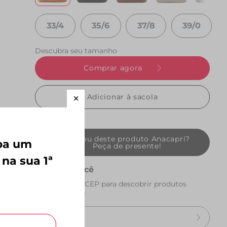
33/4
35/6
37/8
39/0
Descubra seu tamanho
Comprar agora
Adicionar à sacola
Gostou deste produto Anacapri?
eba um
Peça de presente!
 na sua 1ª
Perto de você
Preencha seu CEP para descobrir produtos
perto de você!