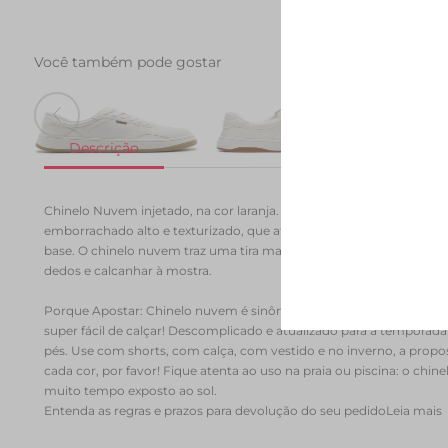
Você também pode gostar
Tenis AC28 Branco
Tenis AC1119 Branco
Tenis 
R$ 279,90
R$ 164,90
R$ 249,90
R$ 289
Chinelo Nuvem injetado, na cor laranja. O modelo apresenta cabed
emborrachado alto e texturizado, que afina na altura dos dedos. C
base. O chinelo nuvem traz uma tira mais larga sobre o peito do pé 
dedos e calcanhar à mostra.
Porque Apostar: Chinelo nuvem é sinônimo de conforto absoluto!
super fácil de calçar! Descomplicado e atualizado para a temporada 
pés. Use com shorts, com calça, com vestido e no inverno, a prop
cada cor, por favor! Fique atenta ao uso na praia ou piscina: o chine
muito tempo exposto ao sol.
Entenda as regras e prazos para devolução do seu pedido
Leia mais