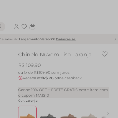
Favoritos
1ª a saber do
Lançamento Verão'27
!
Cadastre-se
Chinelo Nuvem Liso Laranja
R$ 109,90
ou
1x de R$109,90
sem juros
Receba até
R$ 26,38
de cashback
Ganhe 10% OFF + FRETE GRÁTIS neste item com
o cupom MAIS10
Cor:
Laranja