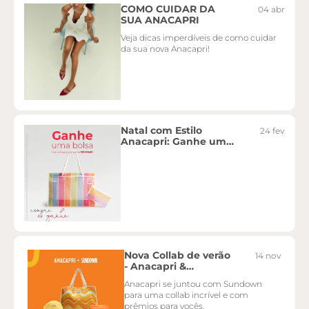
COMO CUIDAR DA
04 abr
SUA ANACAPRI
Veja dicas imperdíveis de como cuidar
da sua nova Anacapri!
Natal com Estilo
24 fev
Anacapri: Ganhe uma
Bolsa de Praia
Exclusiva!
Nova Collab de verão
14 nov
- Anacapri &
Sundown
Anacapri se juntou com Sundown
para uma collab incrível e com
prêmios para vocês.