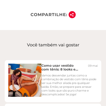
COMPARTILHE:
Você também vai gostar
Como usar vestido
09 mai
com tênis: 8 looks e
dicas
Vamos desvendar juntas como a
combinação de vestido com tênis pode
ser sua melhor aliada pra qualquer
saída. Então, se prepare para arrasar
com looks que são puro charme e
descomplicados! Se joga!