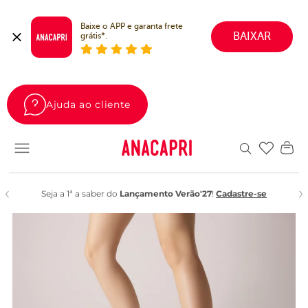
Baixe o APP e garanta frete 
BAIXAR
grátis*.
Ajuda ao cliente
Favoritos
Seja a 1ª a saber do
Lançamento Verão'27
!
Cadastre-se