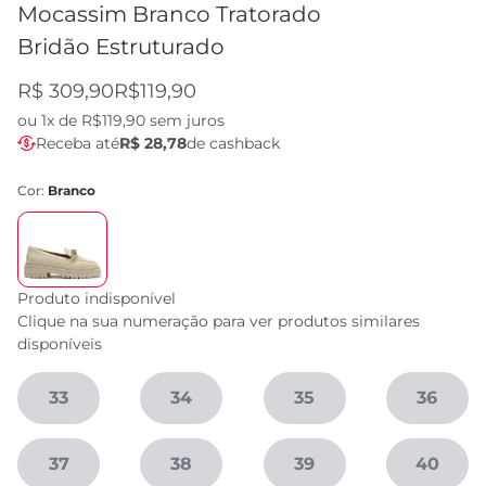
Mocassim Branco Tratorado
Bridão Estruturado
R$ 309,90
R$119,90
ou
1x de R$119,90
sem juros
Receba até
R$ 28,78
de cashback
Cor:
Branco
Produto indisponível
Clique na sua numeração para ver produtos similares
disponíveis
33
34
35
36
37
38
39
40