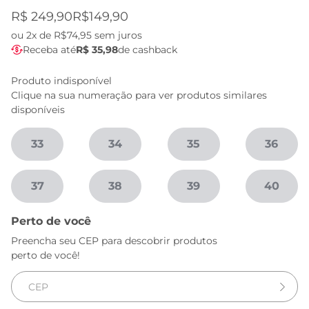
R$ 249,90
R$149,90
ou
2x de R$74,95
sem juros
Receba até
R$ 35,98
de cashback
Produto indisponível
Clique na sua numeração para ver produtos similares
disponíveis
33
34
35
36
37
38
39
40
Perto de você
Preencha seu CEP para descobrir produtos
perto de você!