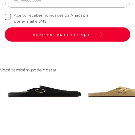
Aceito receber novidades da Anacapri
por e-mail e SMS.
Avise-me quando chegar
Você também pode gostar
Mule Clog Acamurcada Couro
Mule Clog Acamurcad
Preta
Bege
R$ 279,90
R$ 279,90
Características
Referência
:
C3009700160002
Descrição