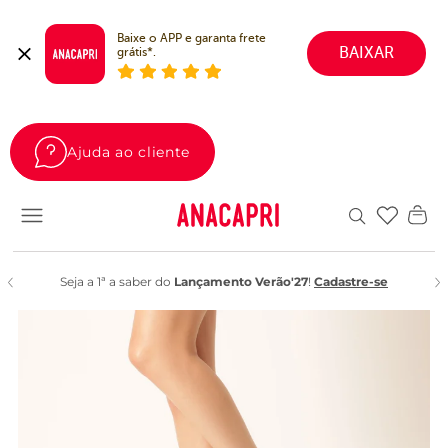
Baixe o APP e garanta frete 
BAIXAR
grátis*.
Ajuda ao cliente
Favoritos
Seja a 1ª a saber do
Lançamento Verão'27
!
Cadastre-se