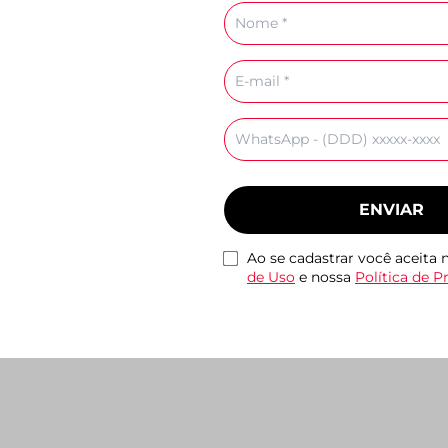
Nome
E-
mail
Emma Branco
Tenis Cami Monocolor
Rasteira Tiras Cruza
,90
Branco
Couro Marrom
Celular
R$ 159,90
R$ 99,90
ENVIAR
Ao se cadastrar você aceita
de Uso
e nossa
Política de P