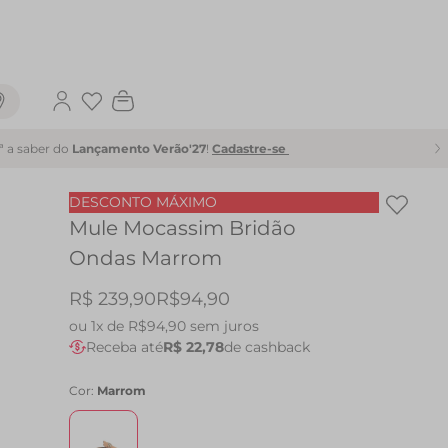
Favoritos
1ª a saber do
Lançamento Verão'27
!
Cadastre-se
DESCONTO MÁXIMO
Mule Mocassim Bridão
Ondas Marrom
R$ 239,90
R$94,90
ou
1x de R$94,90
sem juros
Receba até
R$ 22,78
de cashback
Cor:
Marrom