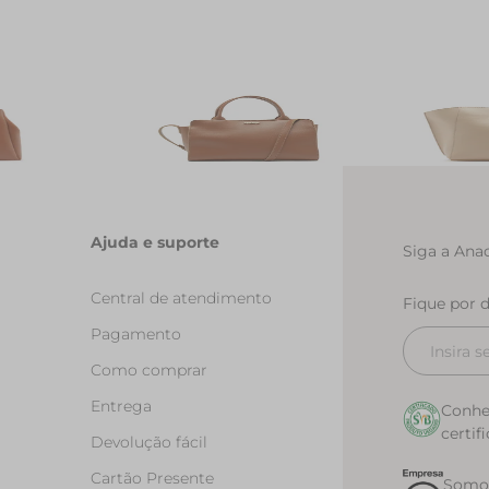
Minimal
Bolsa Tote Media Basic Marrom
Bolsa Tote
R$ 279,90
R$ 299,90
R
Ajuda e suporte
Siga a Anac
Central de atendimento
Fique por 
Pagamento
Como comprar
Entrega
Conhe
certif
Devolução fácil
Cartão Presente
Somos