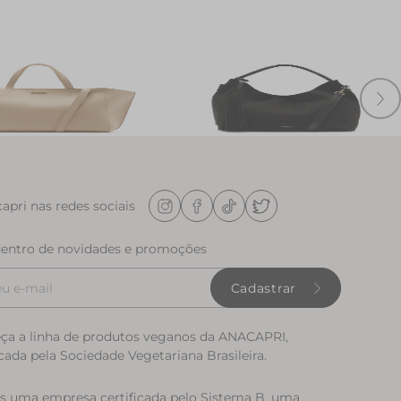
 Grande Tunisia Bege
Bolsa Shopping Grande Hobo Skin
$ 179,90
Preta
R$ 279,90
apri nas redes sociais
dentro de novidades e promoções
Cadastrar
ça a linha de produtos veganos da ANACAPRI,
icada pela Sociedade Vegetariana Brasileira.
 uma empresa certificada pelo Sistema B, uma