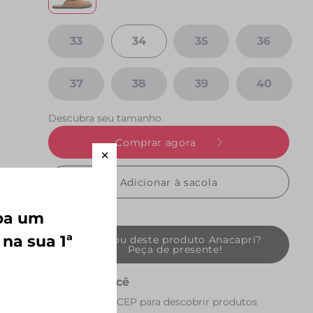
33
34
35
36
37
38
39
40
Descubra seu tamanho
Comprar agora
Adicionar à sacola
eba um
 na sua 1ª
Gostou deste produto Anacapri?
Peça de presente!
Perto de você
Preencha seu CEP para descobrir produtos