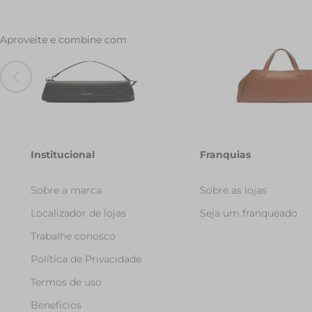
Aproveite e combine com
Bolsa Tiracolo Media Firenze Preta
Bolsa Shopping Grande 
R$ 219,90
Marrom
R$ 289,90
Institucional
Franquias
Sobre a marca
Sobre as lojas
Localizador de lojas
Seja um franqueado
Trabalhe conosco
Política de Privacidade
Termos de uso
Benefícios