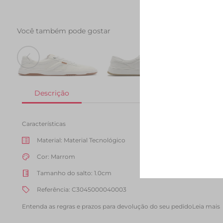
Você também pode gostar
Tenis AC1119 Branco
Tenis AC28 Branco
Tenis 
R$ 249,90
R$ 279,90
R$ 139,90
R$ 289
Características
Material
:
Material Tecnológico
Cor
:
Marrom
Tamanho do salto
:
1.0cm
Referência
:
C3045000040003
Entenda as regras e prazos para devolução do seu pedido
Leia mais