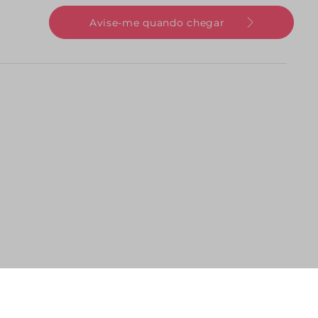
Avise-me quando chegar
 Media Essencial Com
Bolsa Shopping Grande Nylon Bota