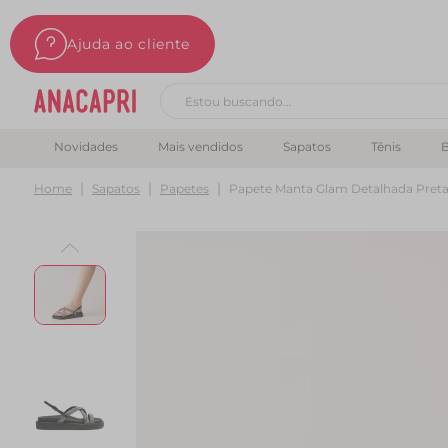
Ajuda ao cliente
Buscar produtos
Novidades
Mais vendidos
Sapatos
Tênis
B
Home
Sapatos
Papetes
Papete Manta Glam Detalhada Pret