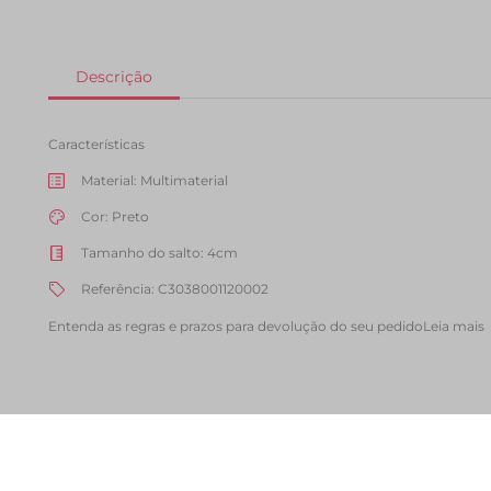
Características
Material
:
Multimaterial
Cor
:
Preto
Tamanho do salto
:
4cm
Referência
:
C3038001120002
Entenda as regras e prazos para devolução do seu pedido
Leia mais
Aproveite e combine com
Bolsa Tiracolo Media Matelasse Zig
Mochila Media Multi Bols