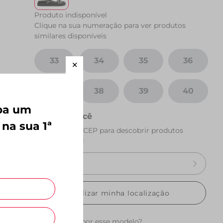
Produto indisponível
Clique na sua numeração para ver produtos
similares disponíveis
33
34
35
36
37
38
39
40
eba um
Perto de você
 na sua 1ª
Preencha seu CEP para descobrir produtos
perto de você!
Utilizar minha localização
Quer esperar por esse modelo?