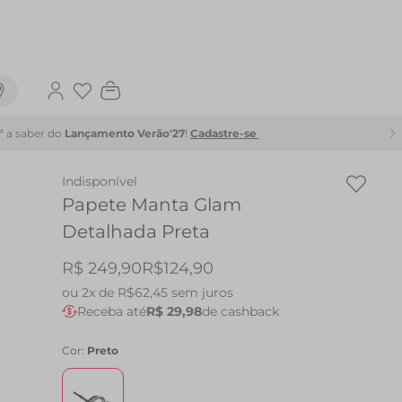
Favoritos
1ª a saber do
Lançamento Verão'27
!
Cadastre-se
Indisponível
Papete Manta Glam
Detalhada Preta
R$ 249,90
R$124,90
ou
2x de R$62,45
sem juros
Receba até
R$ 29,98
de cashback
Cor:
Preto