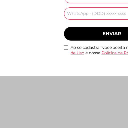
mail
Celular
Emma Branco
Tenis Cami Monocolor
Rasteira Tiras Cruza
ENVIAR
,90
Branco
Couro Marrom
R$ 159,90
R$ 99,90
Ao se cadastrar você aceita
de Uso
e nossa
Política de P