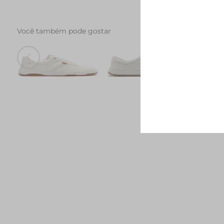
Você também pode gostar
Tenis AC1119 Branco
Tenis AC28 Branco
Tenis 
R$ 249,90
R$ 279,90
R$ 139,90
R$ 289