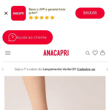
Baixe o APP e garanta frete 
BAIXAR
grátis*.
Ajuda ao cliente
Favoritos
Seja a 1ª a saber do
Lançamento Verão'27
!
Cadastre-se