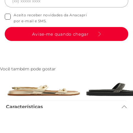
Aceito receber novidades da Anacapri
por e-mail e SMS.
Avise-me quando chegar
Você também pode gostar
Papete Laco Reto Dourada
Papete Duas Tiras Gla
R$ 239,90
R$ 139,90
R$ 229,90
R$ 89,90
Características
Tamanho do salto
:
3.4cm
Referência
:
C3063800290001