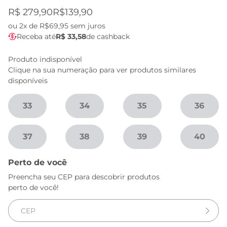
R$ 279,90
R$139,90
ou
2x de R$69,95
sem juros
Receba até
R$ 33,58
de cashback
Produto indisponível
Clique na sua numeração para ver produtos similares
disponíveis
33
34
35
36
37
38
39
40
Perto de você
Preencha seu CEP para descobrir produtos
perto de você!