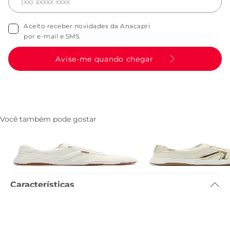
Aceito receber novidades da Anacapri
por e-mail e SMS.
Avise-me quando chegar
Você também pode gostar
Tenis AC1119 Branco
Tenis AC1119 Bege e D
R$ 249,90
R$ 249,90
Características
Tamanho do salto
:
3.4cm
Referência
:
C3063800500001