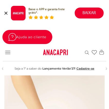
Baixe o APP e garanta frete 
BAIXAR
grátis*.
Ajuda ao cliente
Favoritos
Seja a 1ª a saber do
Lançamento Verão'27
!
Cadastre-se