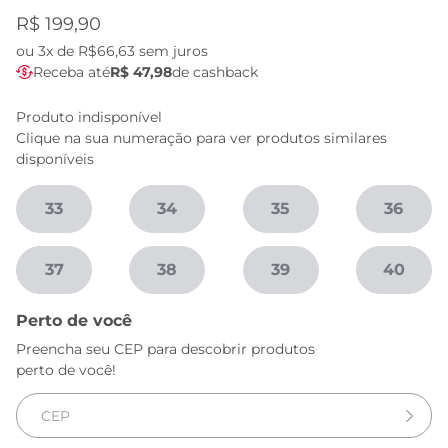
R$ 199,90
ou
3x de R$66,63
sem juros
Receba até
R$ 47,98
de cashback
Produto indisponível
Clique na sua numeração para ver produtos similares
disponíveis
33
34
35
36
37
38
39
40
Perto de você
Preencha seu CEP para descobrir produtos
perto de você!