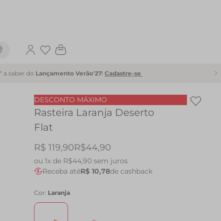
Favoritos
1ª a saber do
Lançamento Verão'27
!
Cadastre-se
DESCONTO MÁXIMO
Rasteira Laranja Deserto
Flat
R$ 119,90
R$44,90
ou
1x de R$44,90
sem juros
Receba até
R$ 10,78
de cashback
Cor:
Laranja