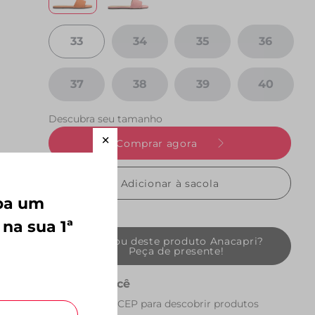
33
34
35
36
37
38
39
40
Descubra seu tamanho
Comprar agora
Adicionar à sacola
eba um
 na sua 1ª
Gostou deste produto Anacapri?
Peça de presente!
Perto de você
Preencha seu CEP para descobrir produtos