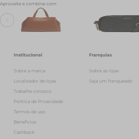
Aproveite e combine com
Bolsa Shopping Grande Minimal
Bolsa Tiracolo Media Mat
Marrom
Zag Preta
R$ 289,90
R$ 199,90
Institucional
Franquias
Sobre a marca
Sobre as lojas
Localizador de lojas
Seja um franqueado
Trabalhe conosco
Política de Privacidade
Termos de uso
Benefícios
Cashback