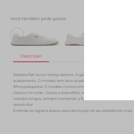
Você também pode gostar
Tenis AC28 Branco
Tenis AC1119 Branco
Tenis 
R$ 279,90
R$ 164,90
R$ 249,90
R$ 289
Rasteira flat na cor laranja deserto. A gáspea tem uma tira larga so
acabamento. O modelo tem bico quadrado e palmilha com nome da
#PorqueApostar O modelo monocromático traz uma nova cara para
clássico no verão. Graças a esse efeito você pode ousar combinar
vestidos longos, sempre mantendo a fluidez e leveza, indispensávei
rasteiirnha!
Entenda as regras e prazos para devolução do seu pedido
Leia mais