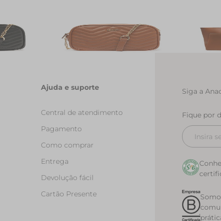
elasse Zig
Bolsa Tiracolo Media Matelasse Zig
Bolsa Sho
Zag Marrom
Marrom
R$ 199,90
R$ 279,90
Ajuda e suporte
Siga a Anac
Central de atendimento
Fique por 
Pagamento
Como comprar
Entrega
Conhe
certif
Devolução fácil
Cartão Presente
Somos
comun
prátic