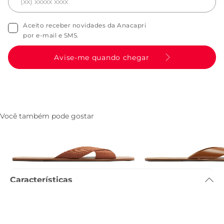
Aceito receber novidades da Anacapri
por e-mail e SMS.
Avise-me quando chegar
Você também pode gostar
Rasteira Tiras Cruzadas Gorgurao
Rasteira Tiras Cruzada
Logo Marrom
Marrom
R$ 149,90
R$ 99,90
Características
Tamanho do salto
:
1.3cm
Referência
:
C3030700740002