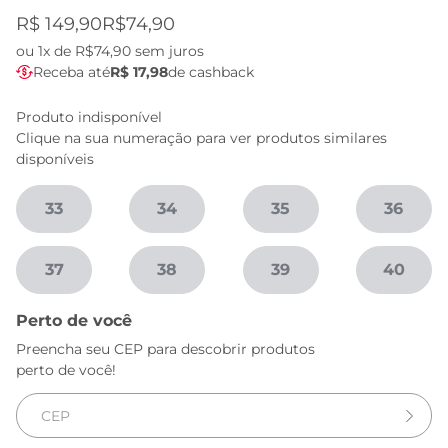
R$ 149,90
R$74,90
ou
1x de R$74,90
sem juros
Receba até
R$ 17,98
de cashback
Produto indisponível
Clique na sua numeração para ver produtos similares
disponíveis
33
34
35
36
37
38
39
40
Perto de você
Preencha seu CEP para descobrir produtos
perto de você!