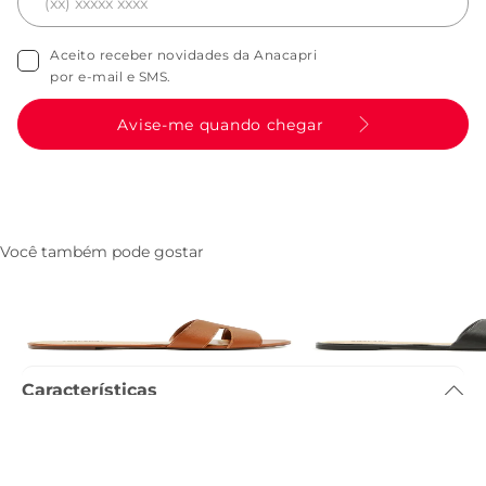
Aceito receber novidades da Anacapri
por e-mail e SMS.
Avise-me quando chegar
Você também pode gostar
Rasteira Recortes Tira H Marrom
Rasteira Recortes Tira 
R$ 159,90
R$ 159,90
Características
Tamanho do salto
:
1.3cm
Referência
:
C3030700760002