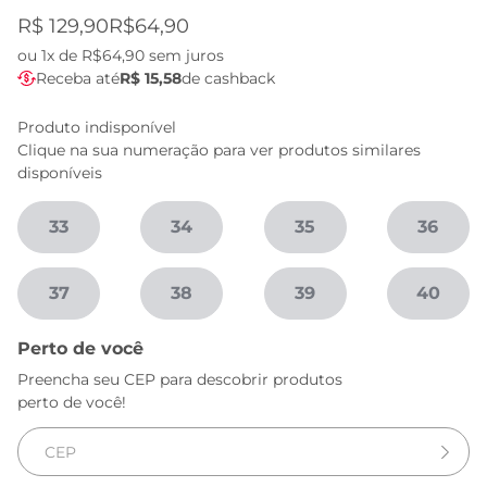
R$ 129,90
R$64,90
ou
1x de R$64,90
sem juros
Receba até
R$ 15,58
de cashback
Produto indisponível
Clique na sua numeração para ver produtos similares
disponíveis
33
34
35
36
37
38
39
40
Perto de você
Preencha seu CEP para descobrir produtos
perto de você!