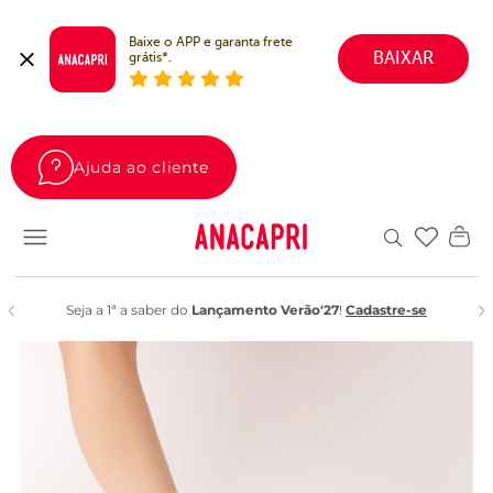
Baixe o APP e garanta frete 
BAIXAR
grátis*.
Ajuda ao cliente
Favoritos
Seja a 1ª a saber do
Lançamento Verão'27
!
Cadastre-se