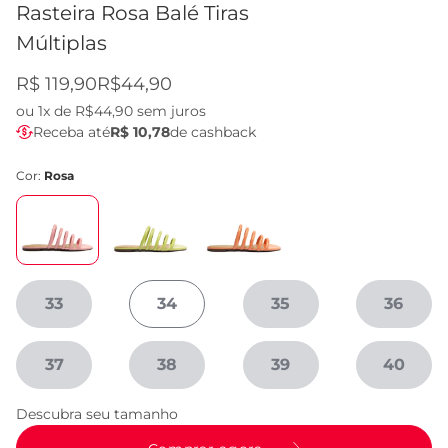
Rasteira Rosa Balé Tiras
Múltiplas
R$ 119,90
R$44,90
ou
1x de R$44,90
sem juros
Receba até
R$ 10,78
de cashback
Cor:
Rosa
33
34
35
36
37
38
39
40
Descubra seu tamanho