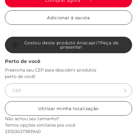
Comprar agora
Adicionar à sacola
Gostou deste produto Anacapri?
Peça de
presente!
Perto de você
Preencha seu CEP para descobrir produtos
perto de você!
Utilizar minha localização
Não achou seu tamanho?
Temos opções similares pra você
33
35
36
37
38
39
40