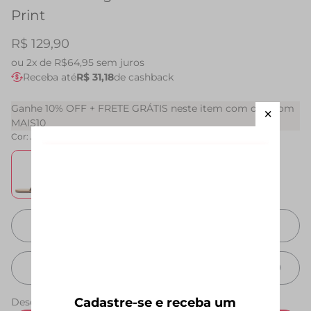
Print
R$ 129,90
ou
2x de R$64,95
sem juros
Receba até
R$ 31,18
de cashback
Ganhe 10% OFF + FRETE GRÁTIS neste item com o cupom
MAIS10
Cor:
Animal Print
33
34
35
36
37
38
39
40
Cadastre-se e receba um
Descubra seu tamanho