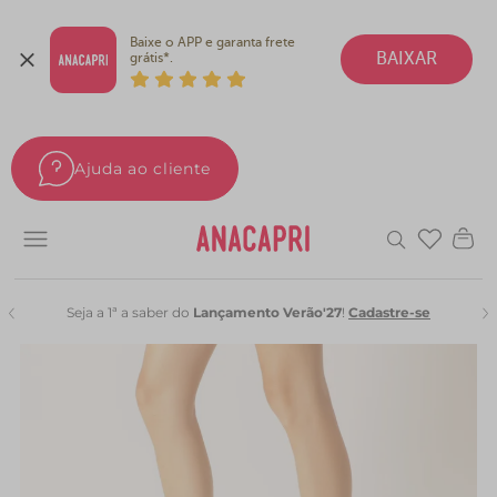
Baixe o APP e garanta frete 
BAIXAR
grátis*.
Ajuda ao cliente
Favoritos
Seja a 1ª a saber do
Lançamento Verão'27
!
Cadastre-se