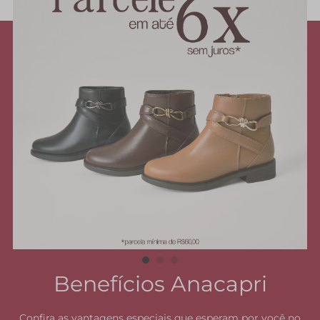
pelas laterais com arremate na parte superior da gáspea. Com palmilha
nude e assinatura Anacapri.
Porque Apostar:Imponente e cheia de atitude, a rasteirinha Savage
apresenta detalhe estampado nas tiras. Prática e versátil, ela é perfeita
para compor os melhores looks no mood comfy total! Esse modelinho
vai deixar seus pés relaxados e estilosos na temporada de outono
Anacapri. <3
Entenda as regras e prazos para devolução do seu pedido
Leia mais
Benefícios Anacapri
Confira as vantagens especiais que esperam por você no