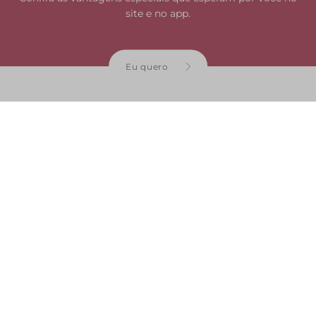
site e no app.
Eu quero
Institucional
Franquias
Ajuda e suporte
Siga a Anacapri nas redes
sociais