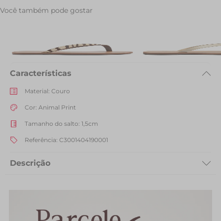
Você também pode gostar
Rasteira Savage Couro Animal
Rasteira Slim Tira Uni
Print
Bege
R$ 129,90
R$ 89,90
Características
Material
:
Couro
Cor
:
Animal Print
Tamanho do salto
:
1,5cm
Referência
:
C3001404190001
Descrição
Rasteira Savage em couro, com estampa animal print. O modelo
possui solado rasteiro emborrachado com leve saltinho traseiro e
biqueira arredondada. Traz cabedal com tira central em couro - com
estampa animal print de oncinha - que passa entre os dedos e segue