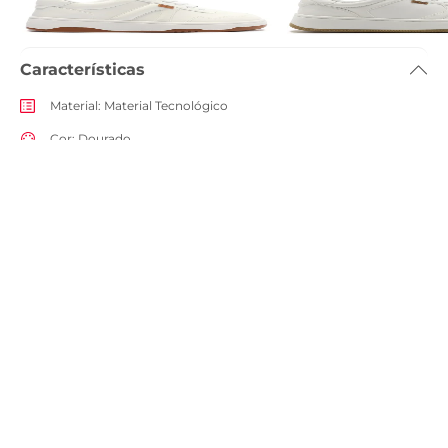
R$ 249,90
R$ 279,90
R$ 139,90
Características
Material
:
Material Tecnológico
Cor
:
Dourado
Tamanho do salto
:
1.5cm
Referência
:
C0029402860024
Descrição
Entenda as regras e prazos para devolução do seu pedido
Leia mais
Aproveite e combine com
Bolsa Tiracolo Media Matelasse Zig
Bolsa Shopping Grand
Zag Preta
Marrom
R$ 199,90
R$ 289,90