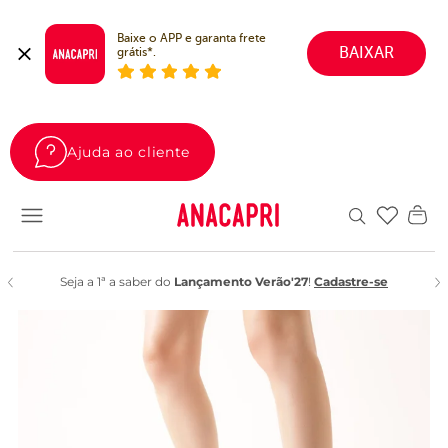
Baixe o APP e garanta frete 
BAIXAR
grátis*.
Ajuda ao cliente
Favoritos
Seja a 1ª a saber do
Lançamento Verão'27
!
Cadastre-se