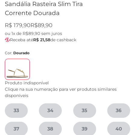
Sandália Rasteira Slim Tira
Corrente Dourada
R$ 179,90
R$89,90
ou
1x de R$89,90
sem juros
Receba até
R$ 21,58
de cashback
Cor:
Dourado
Produto indisponível
Clique na sua numeração para ver produtos similares
disponíveis
33
34
35
36
37
38
39
40