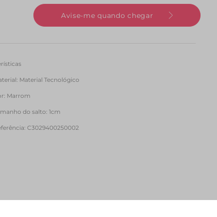
Avise-me quando chegar
rísticas
terial
:
Material Tecnológico
or
:
Marrom
manho do salto
:
1cm
ferência
:
C3029400250002