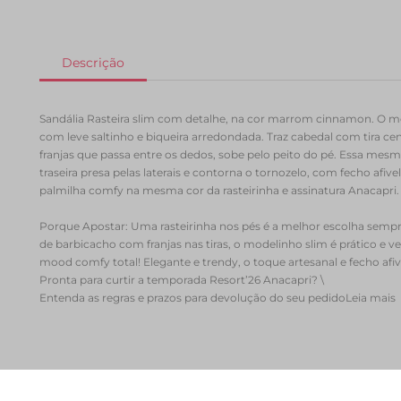
Sandália Rasteira slim com detalhe, na cor marrom cinnamon. O m
com leve saltinho e biqueira arredondada. Traz cabedal com tira c
franjas que passa entre os dedos, sobe pelo peito do pé. Essa mesma
traseira presa pelas laterais e contorna o tornozelo, com fecho afiv
palmilha comfy na mesma cor da rasteirinha e assinatura Anacapri.
Porque Apostar: Uma rasteirinha nos pés é a melhor escolha sem
de barbicacho com franjas nas tiras, o modelinho slim é prático e v
mood comfy total! Elegante e trendy, o toque artesanal e fecho afi
Pronta para curtir a temporada Resort’26 Anacapri? \
Entenda as regras e prazos para devolução do seu pedido
Leia mais