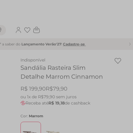
Favoritos
1ª a saber do
Lançamento Verão'27
!
Cadastre-se
Indisponível
Sandália Rasteira Slim
Detalhe Marrom Cinnamon
R$ 199,90
R$79,90
ou
1x de R$79,90
sem juros
Receba até
R$ 19,18
de cashback
Cor:
Marrom