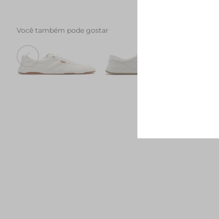
Você também pode gostar
Tenis AC1119 Branco
Tenis AC28 Branco
Tenis 
R$ 249,90
R$ 279,90
R$ 164,90
R$ 289