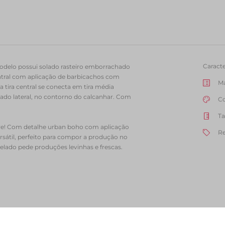
Caracte
odelo possui solado rasteiro emborrachado
entral com aplicação de barbicachos com
Ma
 tira central se conecta em tira média
elado lateral, no contorno do calcanhar. Com
C
Ta
pre! Com detalhe urban boho com aplicação
Re
ersátil, perfeito para compor a produção no
velado pede produções levinhas e frescas.