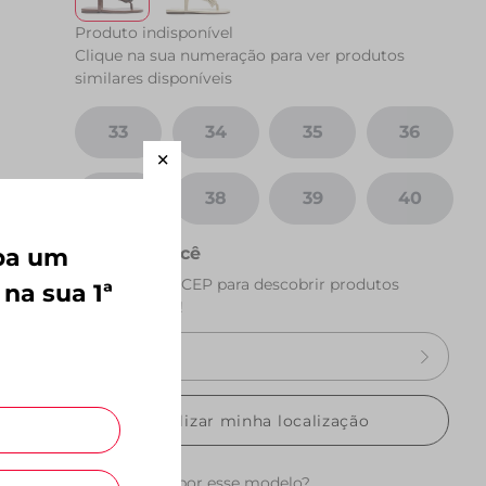
Produto indisponível
Clique na sua numeração para ver produtos
similares disponíveis
33
34
35
36
37
38
39
40
eba um
Perto de você
Preencha seu CEP para descobrir produtos
 na sua 1ª
perto de você!
Utilizar minha localização
Quer esperar por esse modelo?