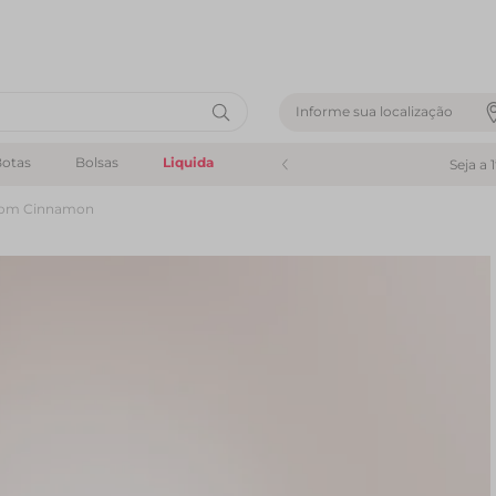
Informe sua localização
otas
Bolsas
Liquida
Seja a 
arrom Cinnamon