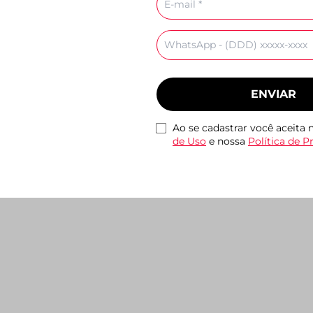
mail
Celular
Emma Branco
Tenis Cami Monocolor
Rasteira Tiras Cruza
,90
Branco
Couro Marrom
ENVIAR
R$ 159,90
R$ 99,90
Ao se cadastrar você aceita
de Uso
e nossa
Política de P