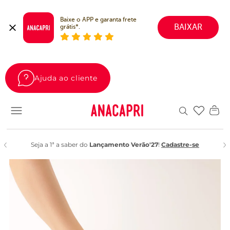
Baixe o APP e garanta frete 
BAIXAR
grátis*.
Ajuda ao cliente
Favoritos
Seja a 1ª a saber do
Lançamento Verão'27
!
Cadastre-se