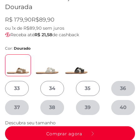
Dourada
R$ 179,90
R$89,90
ou
1x de R$89,90
sem juros
Receba até
R$ 21,58
de cashback
Cor:
Dourado
33
34
35
36
37
38
39
40
Descubra seu tamanho
Comprar agora