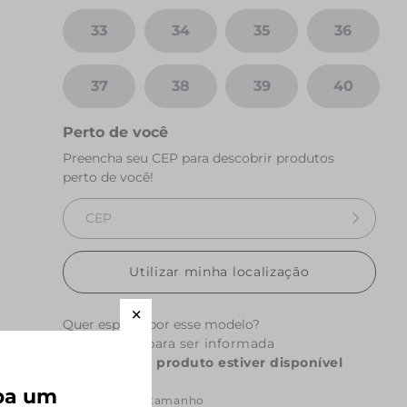
33
34
35
36
37
38
39
40
Perto de você
Preencha seu CEP para descobrir produtos
perto de você!
Utilizar minha localização
Quer esperar por esse modelo?
Cadastre-se para ser informada
quando este produto estiver disponível
eba um
Selecione um tamanho