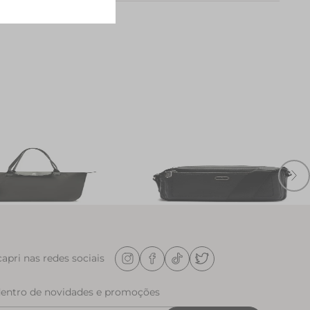
ping Grande Nylon Botao
Bolsa Tiracolo Media Floater
Gorgurao Preta
R$ 249,90
apri nas redes sociais
dentro de novidades e promoções