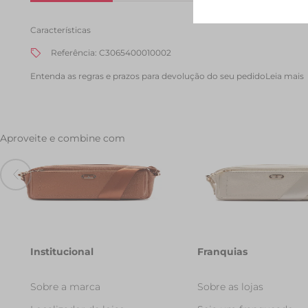
Características
Referência
:
C3065400010002
Entenda as regras e prazos para devolução do seu pedido
Leia mais
Aproveite e combine com
Bolsa Tiracolo Media Floater
Bolsa Tiracolo Media Flo
Gorgurao Marrom
Gorgurao Branco Off
R$ 249,90
R$ 249,90
Institucional
Franquias
Sobre a marca
Sobre as lojas