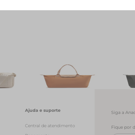
ater
Bolsa Shopping Grande Nylon Botao
Bolsa Shop
Marrom
Preta
R$ 259,90
R$ 259,90
Ajuda e suporte
Siga a Anac
Central de atendimento
Fique por 