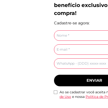
benefício exclusivo
compra!
Cadastre-se agora:
Emma Branco
Tenis Cami Monocolor
Rasteira Tiras Cruza
,90
Branco
Couro Marrom
Nome
R$ 159,90
R$ 99,90
E-
mail
Celular
ENVIAR
Ao se cadastrar você aceita
de Uso
e nossa
Política de P