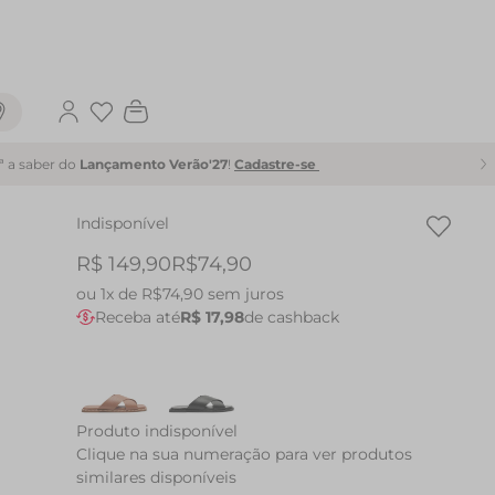
Favoritos
1ª a saber do
Lançamento Verão'27
!
Cadastre-se
Indisponível
R$ 149,90
R$74,90
ou
1x de R$74,90
sem juros
Receba até
R$ 17,98
de cashback
Produto indisponível
Clique na sua numeração para ver produtos
similares disponíveis