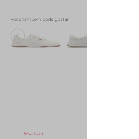
Você também pode gostar
Tenis AC1119 Branco
Tenis AC28 Branco
Tenis 
R$ 249,90
R$ 279,90
R$ 139,90
R$ 289