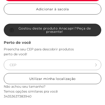
Adicionar à sacola
Gostou deste produto Anacapri?
Peça de
presente!
Perto de você
Preencha seu CEP para descobrir produtos
perto de você!
Utilizar minha localização
Não achou seu tamanho?
Temos opções similares pra você
34
35
36
37
38
39
40