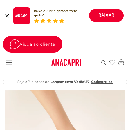
Baixe o APP e garanta frete 
BAIXAR
grátis*.
Ajuda ao cliente
Favoritos
Seja a 1ª a saber do
Lançamento Verão'27
!
Cadastre-se