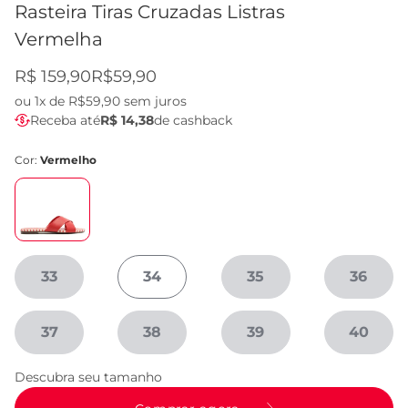
Rasteira Tiras Cruzadas Listras
Vermelha
R$ 159,90
R$59,90
ou
1x de R$59,90
sem juros
Receba até
R$ 14,38
de cashback
Cor:
Vermelho
33
34
35
36
37
38
39
40
Descubra seu tamanho