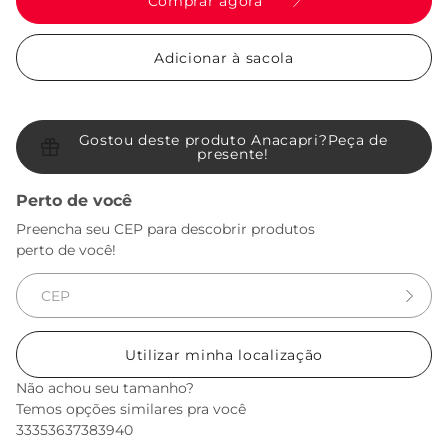
Comprar agora
Adicionar à sacola
Gostou deste produto Anacapri?
Peça de
presente!
Perto de você
Preencha seu CEP para descobrir produtos
perto de você!
Utilizar minha localização
Não achou seu tamanho?
Temos opções similares pra você
33
35
36
37
38
39
40