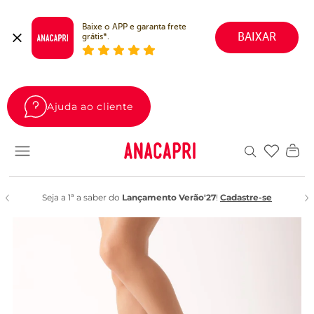
Baixe o APP e garanta frete 
BAIXAR
grátis*.
Ajuda ao cliente
Favoritos
Seja a 1ª a saber do
Lançamento Verão'27
!
Cadastre-se