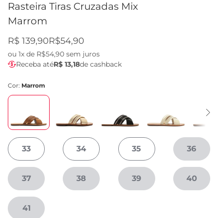
Rasteira Tiras Cruzadas Mix
Marrom
R$ 139,90
R$54,90
ou
1x de R$54,90
sem juros
Receba até
R$ 13,18
de cashback
Cor:
Marrom
33
34
35
36
37
38
39
40
41