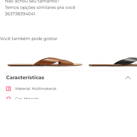
Não achou seu tamanho?
Temos opções similares pra você
36
37
38
39
40
41
Você também pode gostar
Rasteira Tiras Cruzadas Couro
Rasteira Tiras Cruzada
Marrom
R$ 99,90
R$ 99,90
Características
Material
:
Multimaterial
Cor
:
Marrom
Tamanho do salto
:
1,5cm
Referência
:
C3001402460008
Descrição