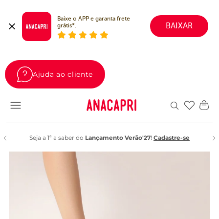
Baixe o APP e garanta frete 
BAIXAR
grátis*.
Ajuda ao cliente
Favoritos
Seja a 1ª a saber do
Lançamento Verão'27
!
Cadastre-se