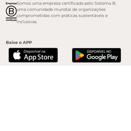
Somos uma empresa certificada pelo Sistema B,
uma comunidade mundial de organizações
comprometidas com práticas sustentáveis e
inclusivas.
Baixe o APP
© 2010 -
2026
, Anacapri. Todos os direitos reservados.
ZZAB Comércio de Calçados
Ltda. | Rua África do Sul, 2280. Padre Mathias, Cariacica/ES. CEP: 29157-900 | CNPJ:
07.900.208/0077-04