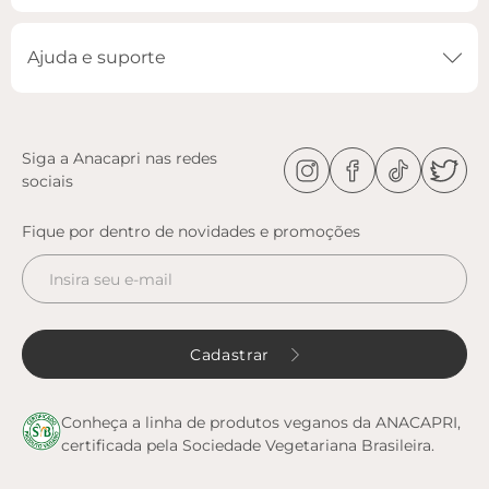
não sabe o que usar? Ela é a opção perfeita pra descomplicar sua
rotina! Ainda garante conforto e é prática de calçar. Difícil vai ser
Ajuda e suporte
escolher uma cor só!
Entenda as regras e prazos para devolução do seu pedido
Leia mais
Siga a Anacapri nas redes
sociais
Fique por dentro de novidades e promoções
Cadastrar
Conheça a linha de produtos veganos da ANACAPRI,
certificada pela Sociedade Vegetariana Brasileira.