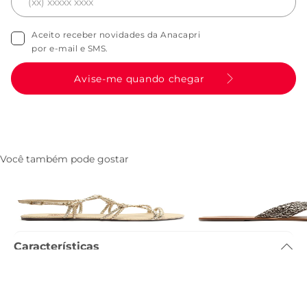
Aceito receber novidades da Anacapri
por e-mail e SMS.
Avise-me quando chegar
Você também pode gostar
Sandalia Rasteira Hobo Dourada
Rasteira Tiras Cruzadas
R$ 199,90
R$ 79,90
Prata
R$ 199,90
Características
Tamanho do salto
:
1.3cm
Referência
:
C3029500060003