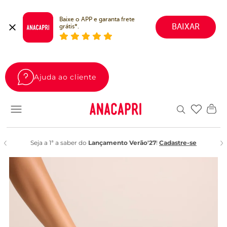
Baixe o APP e garanta frete 
BAIXAR
grátis*.
Ajuda ao cliente
Favoritos
Seja a 1ª a saber do
Lançamento Verão'27
!
Cadastre-se