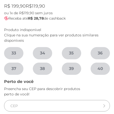
R$ 199,90
R$119,90
ou
1x de R$119,90
sem juros
Receba até
R$ 28,78
de cashback
Produto indisponível
Clique na sua numeração para ver produtos similares
disponíveis
33
34
35
36
37
38
39
40
Perto de você
Preencha seu CEP para descobrir produtos
perto de você!