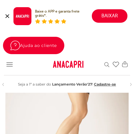
Baixe o APP e garanta frete 
BAIXAR
grátis*.
Ajuda ao cliente
Favoritos
Seja a 1ª a saber do
Lançamento Verão'27
!
Cadastre-se