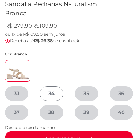
Sandália Pedrarias Naturalism
Branca
R$ 279,90
R$109,90
ou
1x de R$109,90
sem juros
Receba até
R$ 26,38
de cashback
Cor:
Branco
33
34
35
36
37
38
39
40
Descubra seu tamanho