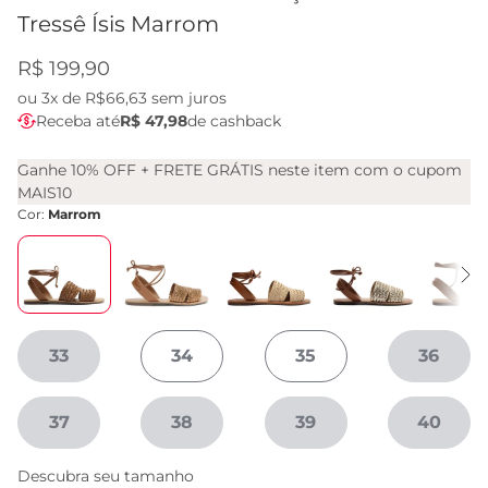
Tressê Ísis Marrom
R$ 199,90
ou
3x de R$66,63
sem juros
Receba até
R$ 47,98
de cashback
Ganhe 10% OFF + FRETE GRÁTIS neste item com o cupom
MAIS10
Cor:
Marrom
33
34
35
36
37
38
39
40
Descubra seu tamanho