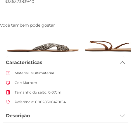
33
36
37
38
39
40
Você também pode gostar
Rasteira Tiras Cruzadas Pedrarias
Sandalia Rasteira Tira
Prata
Encaixe Marrom
R$ 199,90
R$ 139,90
Características
Material
:
Multimaterial
Cor
:
Marrom
Tamanho do salto
:
0.07cm
Referência
:
C0028500470014
Descrição
Sandália Isis em tressê com fecho por amarração, na cor marrom. O