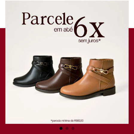
modelo possui solado rasteiro emborrachado marrom com leve
saltinho. Apresenta cabedal com duas tiras mais largas sobre os dedos
e no peito de pé - com design de recorte discreto nas laterais - com
acabamento em tressê trançado. A rasteira traz tira traseira que vem
pelas laterais e contorna o calcanhar, conectada em tirinhas fininhas,
com fecho superior por amarração delicada no tornozelo - com
ponteirinhas em nó. Com palmilha comfy contornada em pespontos e
assinatura Anacapri.
Porque Apostar: A rasteirinha Isis vem para a temporada de verão
Anacapri repleta de estilo! Inserindo um toque artesanal e delicado,
com as tiras em tressê no cabedal. Uma rasteira feminina que agrega
um calce easy e ao mesmo tempo elegante em todas as suas
produções. De saltinho rasteiro e comfy, ela vai ser sua parceira de
momentos incríveis. Pronta para curtir?
Entenda as regras e prazos para devolução do seu pedido
Leia mais