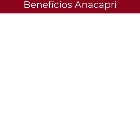
Benefícios Anacapri
Confira as vantagens especiais que esperam por você no
site e no app.
Eu quero
Aproveite e combine com
Bolsa Tiracolo Pequena Essencial
Bolsa Tiracolo Media M
Marrom
Zag Preta
R$ 189,90
R$ 199,90
Institucional
Franquias