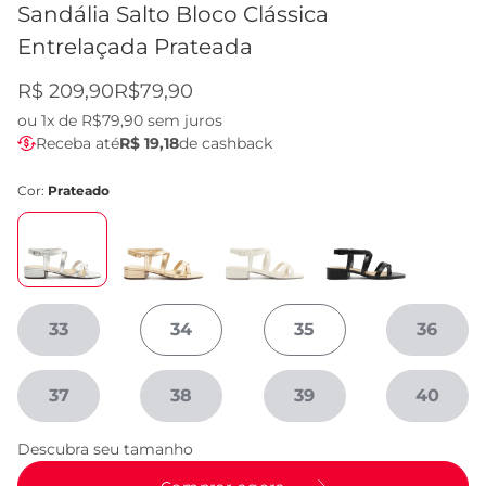
Sandália Salto Bloco Clássica
Entrelaçada Prateada
R$ 209,90
R$79,90
ou
1x de R$79,90
sem juros
Receba até
R$ 19,18
de cashback
Cor:
Prateado
33
34
35
36
37
38
39
40
Descubra seu tamanho