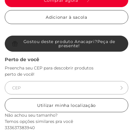
Comprar agora
Adicionar à sacola
Gostou deste produto Anacapri?
Peça de
presente!
Perto de você
Preencha seu CEP para descobrir produtos
perto de você!
Utilizar minha localização
Não achou seu tamanho?
Temos opções similares pra você
33
36
37
38
39
40