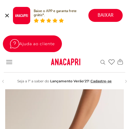
Baixe o APP e garanta frete 
BAIXAR
grátis*.
Ajuda ao cliente
Favoritos
Seja a 1ª a saber do
Lançamento Verão'27
!
Cadastre-se