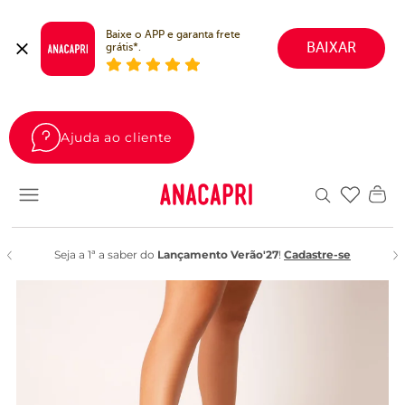
Baixe o APP e garanta frete 
BAIXAR
grátis*.
Ajuda ao cliente
Favoritos
Seja a 1ª a saber do
Lançamento Verão'27
!
Cadastre-se