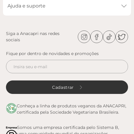
Inverno Anacapri. Delicada e elegante, a sandália de salto em bloco
Ajuda e suporte
baixo traz uma proposta imponente e chic em nova construção: o
detalhe de pedrarias nas tiras com shape ondulado, dá o glow up em
qualquer produção. Com um design mais fechado no cabedal, ela vai
te acompanhar do office ao happy com muito estilo.
Entenda as regras e prazos para devolução do seu pedido
Leia mais
Siga a Anacapri nas redes
sociais
Fique por dentro de novidades e promoções
Cadastrar
Conheça a linha de produtos veganos da ANACAPRI,
certificada pela Sociedade Vegetariana Brasileira.
Somos uma empresa certificada pelo Sistema B,
uma comunidade mundial de organizações