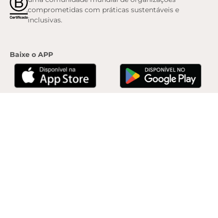
comprometidas com práticas sustentáveis e
inclusivas.
Baixe o APP
© 2010 -
2026
, Anacapri. Todos os direitos reservados.
ZZAB Comércio de Calçados
Ltda. | Rua África do Sul, 2280. Padre Mathias, Cariacica/ES. CEP: 29157-900 | CNPJ:
07.900.208/0077-04