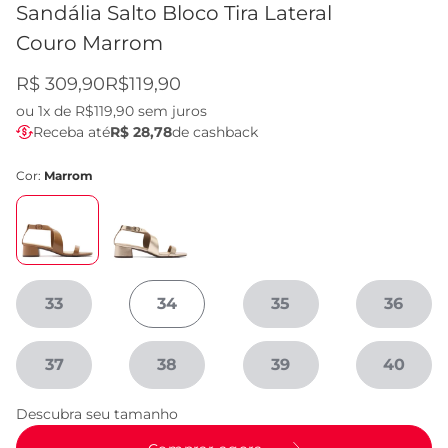
Sandália Salto Bloco Tira Lateral
Couro Marrom
R$ 309,90
R$119,90
ou
1x de R$119,90
sem juros
Receba até
R$ 28,78
de cashback
Cor:
Marrom
33
34
35
36
37
38
39
40
Descubra seu tamanho