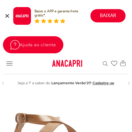
Baixe o APP e garanta frete 
BAIXAR
grátis*.
Ajuda ao cliente
Favoritos
Seja a 1ª a saber do
Lançamento Verão'27
!
Cadastre-se