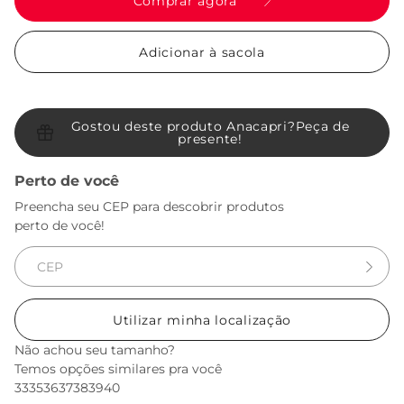
Comprar agora
Adicionar à sacola
Gostou deste produto Anacapri?
Peça de
presente!
Perto de você
Preencha seu CEP para descobrir produtos
perto de você!
Utilizar minha localização
Não achou seu tamanho?
Temos opções similares pra você
33
35
36
37
38
39
40