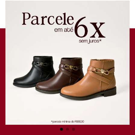
material similar ao couro, possui salto em bloco médio. Apresenta
cabedal em duas tiras mais largas - que se cruzam em design de “X” -
sobre os dedos e peito de pé, que seguem pelas laterais da pala e
contornam o calcanhar, com fecho afivelado ajustável na lateral. De
biqueira quadrada, traz palmilha acolchoada de mesmo tom da peça,
com assinatura Anacapri.
Porque Apostar: Alerta para a trend mais comfy & chic da temporada
solar: a sandália de salto bloco com tiras cruzadas vem compor o
toque que faltava aos seus pés para arrematar os lookinhos de verão
com estilo. O frescor do calce perfeito é simples assim!
Entenda as regras e prazos para devolução do seu pedido
Leia mais