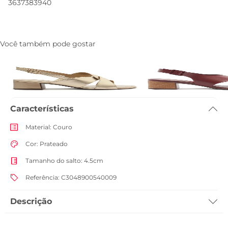
36
37
38
39
40
Você também pode gostar
Sandalia Salto Bloco Entrelacada
Sandalia Salto Bloco T
Dourada
Couro Vermelha
R$ 269,90
R$ 219,90
Características
Material
:
Couro
Cor
:
Prateado
Tamanho do salto
:
4.5cm
Referência
:
C3048900540009
Descrição
Sandália de salto bloco e tiras cruzadas, na cor prata. O modelo de