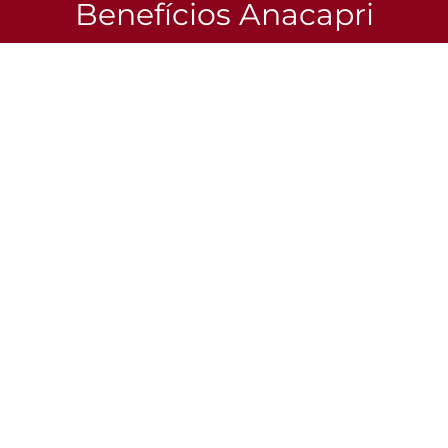
Benefícios Anacapri
Confira as vantagens especiais que esperam por você no
site e no app.
Eu quero
Aproveite e combine com
Bolsa Tiracolo Media Matelasse Zig
Bolsa Tiracolo Media M
Zag Preta
Triangular Preta
R$ 199,90
R$ 259,90
Institucional
Franquias