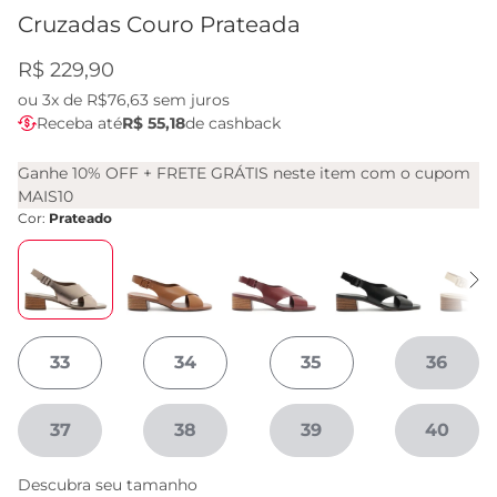
Cruzadas Couro Prateada
R$ 229,90
ou
3x de R$76,63
sem juros
Receba até
R$ 55,18
de cashback
Ganhe 10% OFF + FRETE GRÁTIS neste item com o cupom
MAIS10
Cor:
Prateado
33
34
35
36
37
38
39
40
Descubra seu tamanho