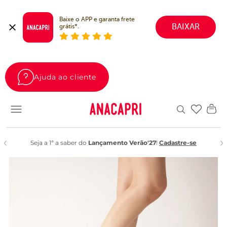
Baixe o APP e garanta frete 
BAIXAR
grátis*.
Ajuda ao cliente
Favoritos
Seja a 1ª a saber do
Lançamento Verão'27
!
Cadastre-se