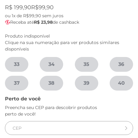
R$ 199,90
R$99,90
ou
1x de R$99,90
sem juros
Receba até
R$ 23,98
de cashback
Produto indisponível
Clique na sua numeração para ver produtos similares
disponíveis
33
34
35
36
37
38
39
40
Perto de você
Preencha seu CEP para descobrir produtos
perto de você!