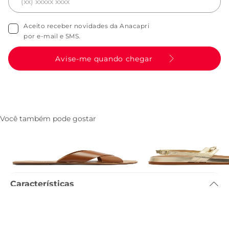
Aceito receber novidades da Anacapri
por e-mail e SMS.
Avise-me quando chegar
Você também pode gostar
Rasteira Tiras Cruzadas Couro
Papete Laco Reto Dou
Marrom
R$ 239,90
R$ 139,90
R$ 99,90
Características
Tamanho do salto
:
0.07cm
Referência
:
C0025601930008