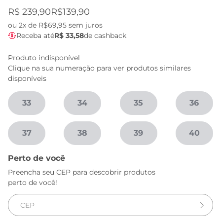
R$ 239,90
R$139,90
ou
2x de R$69,95
sem juros
Receba até
R$ 33,58
de cashback
Produto indisponível
Clique na sua numeração para ver produtos similares
disponíveis
33
34
35
36
37
38
39
40
Perto de você
Preencha seu CEP para descobrir produtos
perto de você!