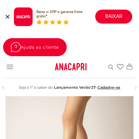
Baixe o APP e garanta frete 
BAIXAR
grátis*.
Ajuda ao cliente
Favoritos
Seja a 1ª a saber do
Lançamento Verão'27
!
Cadastre-se