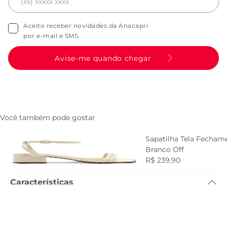
Aceito receber novidades da Anacapri
por e-mail e SMS.
Avise-me quando chegar
Você também pode gostar
Sandalia Salto Bloco Santorine
Sapatilha Tela Fechame
Branca
Branco Off
R$ 239,90
R$ 139,90
R$ 239,90
Características
Tamanho do salto
:
4.8cm
Referência
:
C3057400030008