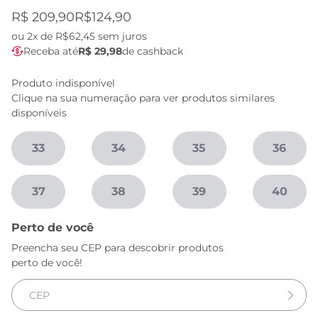
R$ 209,90
R$124,90
ou
2x de R$62,45
sem juros
Receba até
R$ 29,98
de cashback
Produto indisponível
Clique na sua numeração para ver produtos similares
disponíveis
33
34
35
36
37
38
39
40
Perto de você
Preencha seu CEP para descobrir produtos
perto de você!