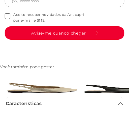
Aceito receber novidades da Anacapri
por e-mail e SMS.
Avise-me quando chegar
Você também pode gostar
Sapatilha Slingback Bico Fino
Sapatilha Slingback Bi
Dourada
Preta
R$ 189,90
R$ 179,90
Características
Tamanho do salto
:
1.3cm
Referência
:
C3002903710005