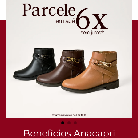
lançamento, o Tênis A'25 veio para se tornar protagonista desse
Inverno'25!
Tênis A'25 Preto. De solado baixo emborrachado em goma nude
vulcanizada, o modelo apresenta cabedal com mix de materiais. Traz
novidade na construção - detalhe de costura pesponto imponente nas
laterais e contornos, com design de recortes modernos e ondulados
com peças em preto contrastante, aplicadas na biqueira, na parte
traseira e na lingueta. De amarrar, com atacadores preto, possui parte
interna forrada em branco. Com tag lateral marrom Anacapri. O tênis
traz a nova etiqueta tecida Anacapri aplicada na lingueta: branca, com
design moderno e urbano, o modelo A'25 - nome que leva o ano de
lançamento.
Porque Apostar:O tênis feminino Anacapri é um verdadeiro clássico!
De calce easy & trendy, o A'25 é lançado para a temporada de inverno
em um design imponente: traz recortes ondulados no cabedal, com
um shape exclusivo e um mix de materiais. Com nova construção na
sola de goma, ele é o modelinho mais cool, descomplicando a rotina
com estilo. Queridinho que chama esse ícone?! <3
Entenda as regras e prazos para devolução do seu pedido
Leia mais
Benefícios Anacapri