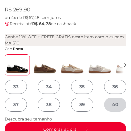
R$ 269,90
ou
4x de R$67,48
sem juros
Receba até
R$ 64,78
de cashback
Ganhe 10% OFF + FRETE GRÁTIS neste item com o cupom
MAIS10
Cor:
Preto
33
34
35
36
37
38
39
40
Descubra seu tamanho
Comprar agora