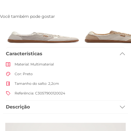
Você também pode gostar
Tenis A'25 Cinza
Tenis A'25 Bege
R$ 269,90
R$ 269,90
Características
Material
:
Multimaterial
Cor
:
Preto
Tamanho do salto
:
2,2cm
Referência
:
C3057900120024
Descrição
LUZ, CAMERÂ, AÇÃO. A TV ANACAPRI apresenta o tênis A'25! É hora da
nossa grande estrela brilhar ainda mais com o nosso mais novo