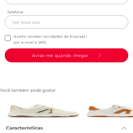
Telefone
Aceito receber novidades da Anacapri
por e-mail e SMS.
Avise-me quando chegar
Você também pode gostar
Tenis AC1119 Bege e Dourado
Tenis AC1119 Branco e
R$ 249,90
R$ 249,90
Características