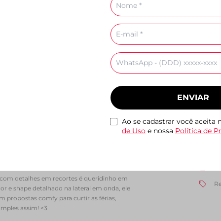
Nome
E-
mail
Emma Branco
Tenis Cami Monocolor
Rasteira Tiras Cruza
Celular
,90
Branco
Couro Marrom
R$ 159,90
R$ 99,90
ENVIAR
Caracte
e tratorado, o modelo traz detalhes em
Ao se cadastrar você aceita
a metálica aplicada na na parte traseira. De
de Uso
e nossa
Política de P
Ma
s laterais, biqueira e calcanhar com
detalhe em faixa contrastante, com shape em
C
i na lingueta.
Ta
no com detalhes em recortes é queridinho em
Re
 e shape detalhado na lateral em onda, ele
 propostas comfy para curtir as férias,
imples assim! <3