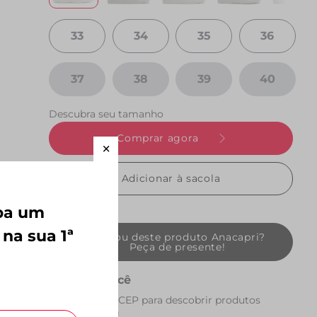
33
34
35
36
37
38
39
40
Descubra seu tamanho
Comprar agora
Adicionar à sacola
eba um
 na sua 1ª
Gostou deste produto Anacapri?
Peça de presente!
Perto de você
Preencha seu CEP para descobrir produtos
perto de você!